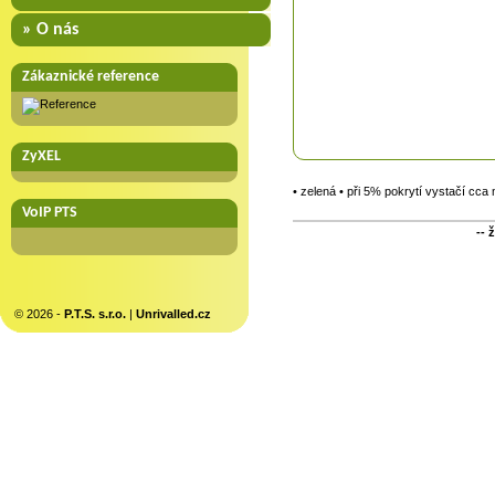
» O nás
Zákaznické reference
ZyXEL
• zelená • při 5% pokrytí vystačí cca
VoIP PTS
-- 
© 2026 -
P.T.S. s.r.o.
|
Unrivalled.cz