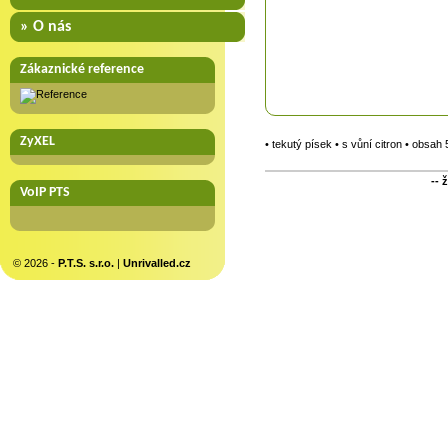
» O nás
Zákaznické reference
ZyXEL
• tekutý písek • s vůní citron • obsah
-- 
VoIP PTS
© 2026 -
P.T.S. s.r.o.
|
Unrivalled.cz